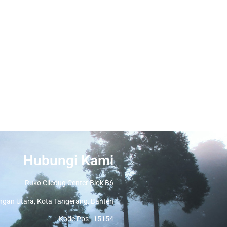
Hubungi Kami
Ruko Ciledug Center Blok B6
ngan Utara, Kota Tangerang, Banten
Kode Pos : 15154